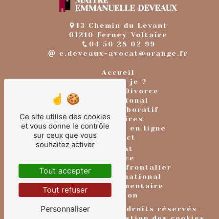
13 Chemin du Levant
01210 Ferney-Voltaire
04 50 28 02 99
e.deveaux-avocat@orange.fr
Accueil
Qui suis-je ?
Divorce & Divorce
international
Droit collaboratif
Ce site utilise des cookies
Honoraires
et vous donne le contrôle
Rendez-vous en ligne
sur ceux que vous
Contact
souhaitez activer
avocat
divorce
divorce transfrontalier
Tout accepter
droit international
pension alimentaire
Tout refuser
adoption
Personnaliser
©
Vistalid
- 2026 - Tous droits réservés -
Mentions légales
-
Gestion des cookies