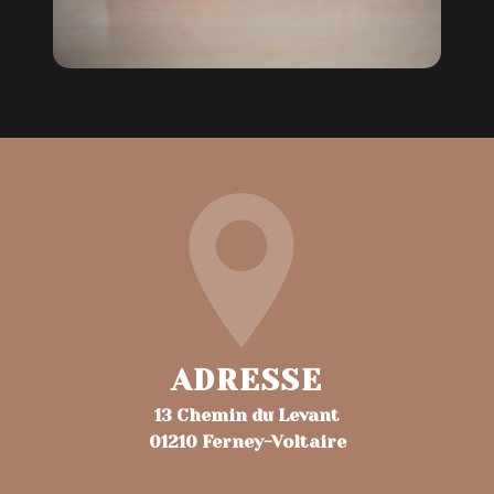
ADRESSE
13 Chemin du Levant
01210 Ferney-Voltaire