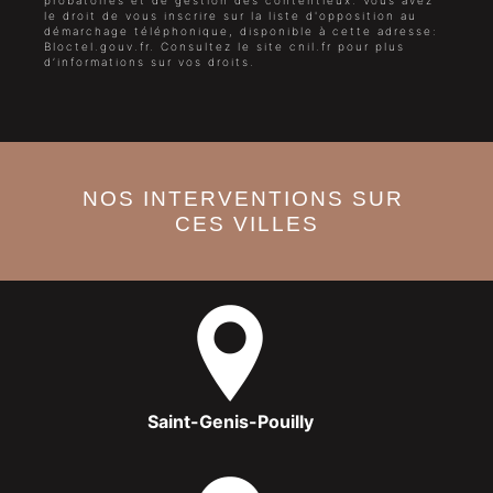
probatoires et de gestion des contentieux. Vous avez
le droit de vous inscrire sur la liste d'opposition au
démarchage téléphonique, disponible à cette adresse:
Bloctel.gouv.fr
. Consultez le site cnil.fr pour plus
d’informations sur vos droits.
NOS INTERVENTIONS SUR
CES VILLES
Saint-Genis-Pouilly