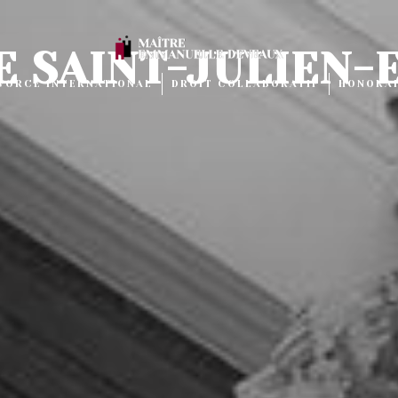
E SAINT-JULIEN-
IVORCE INTERNATIONAL
DROIT COLLABORATIF
HONORA